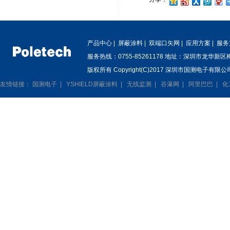
产品中心
|
屏蔽涂料
|
双端口矢网
|
应用方案
|
服务
服务热线：0755-85261178 地址：深圳市龙华新
版权所有 Copyright(C)2017 深圳市国测电子有限公司
友情链接：
国测电子
|
YSHIELD屏蔽涂料
|
无线监测
|
谷瀑网
|
阿里巴巴
|
化