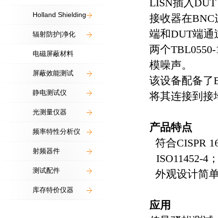
LISN
插入
DUT
Holland Shielding
接收器在
BNC
端和
DUT
端通
辐射防护|净化
两个
TBL0550-
电磁屏蔽材料
模噪声。
屏蔽效能测试
该设备配备了
静电测试仪
将其连接到接
光测量仪器
产品特点
频率特性分析仪
符合CISPR 16
射频器件
ISO11452-4
测试配件
外观设计简单
库存特价仪器
应用