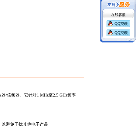
在线客服
生器
/
倍频器。它针对
1 MHz
至
2.5 GHz
频率
，以避免干扰其他电子产品