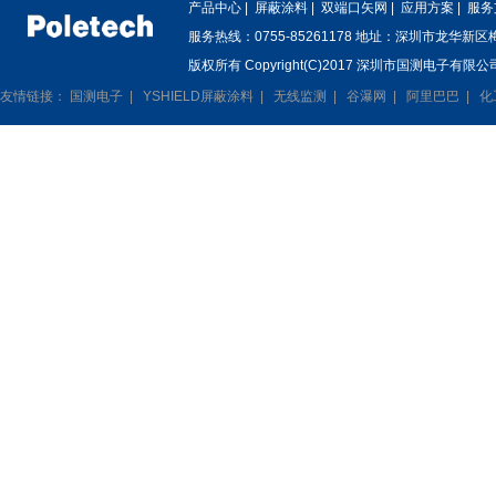
产品中心
|
屏蔽涂料
|
双端口矢网
|
应用方案
|
服务
服务热线：0755-85261178 地址：深圳市龙华新
版权所有 Copyright(C)2017 深圳市国测电子有限公司
友情链接：
国测电子
|
YSHIELD屏蔽涂料
|
无线监测
|
谷瀑网
|
阿里巴巴
|
化