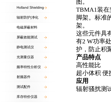
图。
Holland Shielding
TBMA1
装在
脚架。标准
辐射防护|净化
架。
电磁屏蔽材料
这些元件具
屏蔽效能测试
有
2 W
功率
静电测试仪
护，防止积
产品特点
光测量仪器
高性能比
频率特性分析仪
超小体积 便
射频器件
应用
测试配件
辐射骚扰测
库存特价仪器