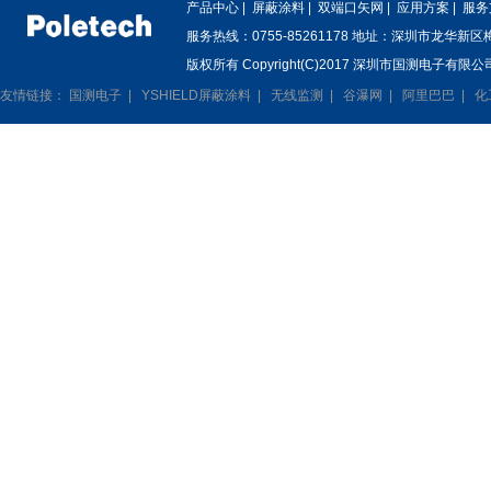
产品中心
|
屏蔽涂料
|
双端口矢网
|
应用方案
|
服务
服务热线：0755-85261178 地址：深圳市龙华新
版权所有 Copyright(C)2017 深圳市国测电子有限公司
友情链接：
国测电子
|
YSHIELD屏蔽涂料
|
无线监测
|
谷瀑网
|
阿里巴巴
|
化