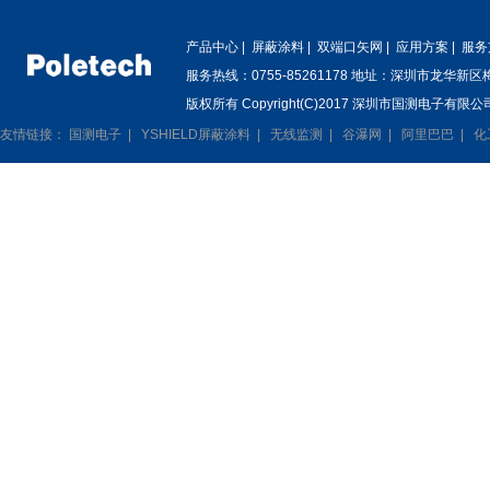
产品中心
|
屏蔽涂料
|
双端口矢网
|
应用方案
|
服务
服务热线：0755-85261178 地址：深圳市龙华新
版权所有 Copyright(C)2017 深圳市国测电子有限公司
友情链接：
国测电子
|
YSHIELD屏蔽涂料
|
无线监测
|
谷瀑网
|
阿里巴巴
|
化