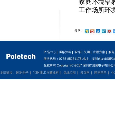
家庭环境辐
工作场所环
分享：
产品中心
|
屏蔽涂料
|
双端口矢网
|
应用方案
|
服务
服务热线：0755-85261178 地址：深圳市龙华新
版权所有 Copyright(C)2017 深圳市国测电子有限公司
友情链接：
国测电子
|
YSHIELD屏蔽涂料
|
无线监测
|
谷瀑网
|
阿里巴巴
|
化