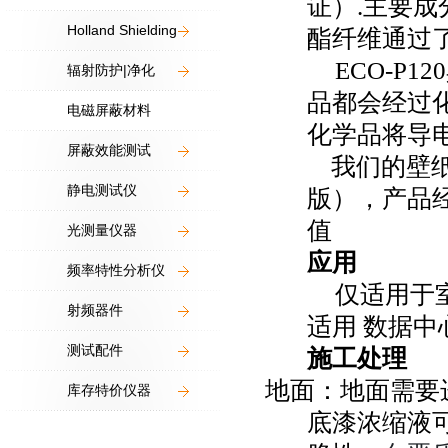
证）
.
主要成
Holland Shielding
酯纤维通过
ECO-P120
辐射防护|净化
品都会经过
电磁屏蔽材料
化学品将导
屏蔽效能测试
我们的壁
静电测试仪
版），产品
值
光测量仪器
应用
频率特性分析仪
仅适用于
射频器件
适用 数据中
测试配件
施工处理
地面：地面需要
库存特价仪器
底漆浓缩液