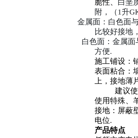
脆性、
白垩
附，（
1
升
G
金属面：白色面
比较好接地
白色面：金属面
方便
.
施工铺设：
表面粘合：
上，接地薄
建议使
使用特殊、
接地：屏蔽
电位
.
产品特点