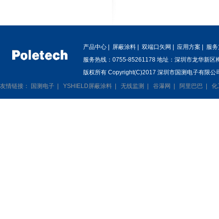
产品中心
|
屏蔽涂料
|
双端口矢网
|
应用方案
|
服务
服务热线：0755-85261178 地址：深圳市龙华新
版权所有 Copyright(C)2017 深圳市国测电子有限公司
友情链接：
国测电子
|
YSHIELD屏蔽涂料
|
无线监测
|
谷瀑网
|
阿里巴巴
|
化