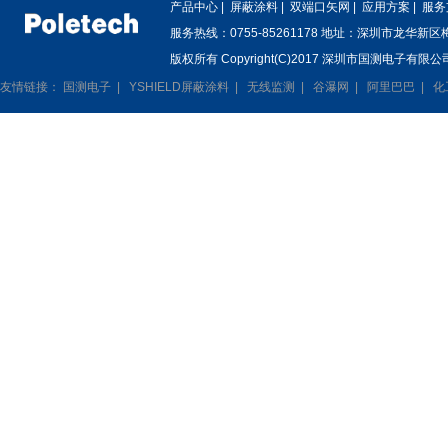
产品中心
|
屏蔽涂料
|
双端口矢网
|
应用方案
|
服务
服务热线：0755-85261178 地址：深圳市龙华新
版权所有 Copyright(C)2017 深圳市国测电子有限公司
友情链接：
国测电子
|
YSHIELD屏蔽涂料
|
无线监测
|
谷瀑网
|
阿里巴巴
|
化