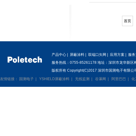
首页
产品中心
|
屏蔽涂料
|
双端口矢网
|
应用方案
|
服务
服务热线：0755-85261178 地址：深圳市龙华新
版权所有 Copyright(C)2017 深圳市国测电子有限公司
友情链接：
国测电子
|
YSHIELD屏蔽涂料
|
无线监测
|
谷瀑网
|
阿里巴巴
|
化