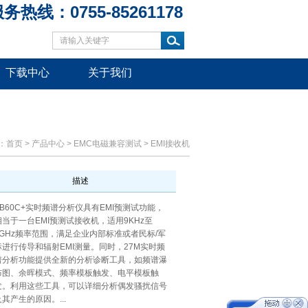
务热线：0755-85261178
下载中心
关于我们
：
首页
>
产品中心
>
EMC电磁兼容测试
>
EMI接收机
描述
BB60C+实时频谱分析仪具有EMI预测试功能，
相当于一台EMI预测试接收机，适用9KHz至
6GHz频率范围，满足企业内部标准或者民标/军
标进行传导和辐射EMI测量。同时，27M实时频
谱分析功能提供全新的分析诊断工具，如频谱瀑
布图、余晖模式、频率模板触发、电平模板触
发。利用这些工具，可以详细分析偶发骚扰信号
及其产生的原因。...