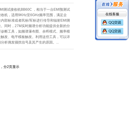
EMI测试接收机BB60C ，相当于一台EMI预测试
在线客服
接收机，适用9KHz至6GHz频率范围，满足企
业内部标准或者民标/军标进行传导和辐射EMI测
量。同时，27M实时频谱分析功能提供全新的分
析诊断工具，如频谱瀑布图、余晖模式、频率模
板触发、电平模板触发。利用这些工具，可以详
细分析偶发骚扰信号及其产生的原因。...
条，分2页显示