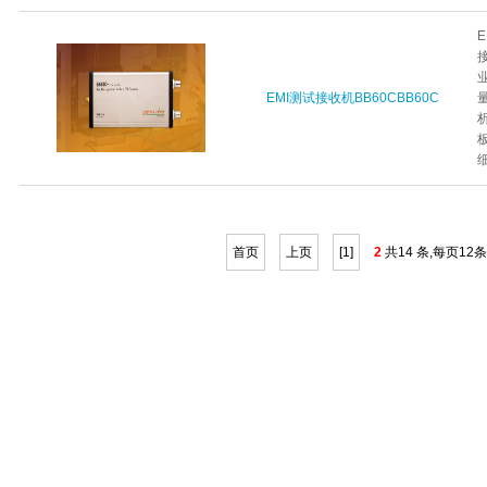
EMI测试接收机BB60CBB60C
首页
上页
[1]
2
共14 条,每页12