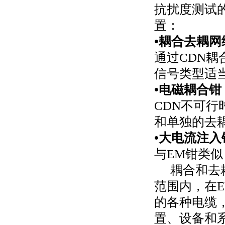
抗扰度测试
置：
•耦合去耦网
通过
CDN
耦
信号类型适
•电磁耦合钳
CDN
不可行
和单独的去
•大电流注入
与
EM
钳类似
耦合和去
范围内，在
E
的各种电缆
置、设备和