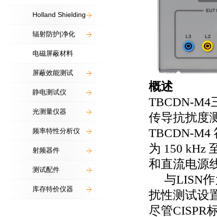
Holland Shielding
辐射防护|净化
电磁屏蔽材料
屏蔽效能测试
概述
静电测试仪
TBCDN-M4
光测量仪器
传导抗扰度
TBCDN-M4
频率特性分析仪
为
150 kHz
射频器件
和直流电源
测试配件
与
LISN
作
库存特价仪器
扰性测试设
尽管
CISPR