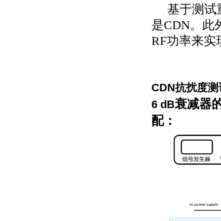
基于测试
是
CDN
。此
RF
功率来实
CDN
抗扰度测
衰减器
6 dB
配：