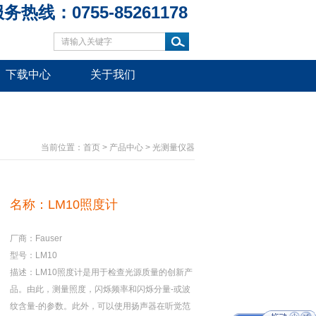
务热线：0755-85261178
下载中心
关于我们
当前位置：
首页
>
产品中心
>
光测量仪器
名称：LM10照度计
厂商：Fauser
型号：LM10
描述：LM10照度计是用于检查光源质量的创新产
品。由此，测量照度，闪烁频率和闪烁分量-或波
纹含量-的参数。此外，可以使用扬声器在听觉范