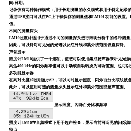
间
/
日期。
记录仪有两种操作模式：用于长期测量的永久模式和用于特定记录
通过
USB
接口可以在
PC
上下载保存的测量值和
LM10L
功能的设置。
值。
不同的测量探头
LM10
照度计适用于通过不同的测量探头进行照明分析中的各种测量
因此，可以针对可见光的光谱以及红外线和紫外线范围设置探针。
声音提示
照度计
LM10
提供了一个选项，使您可以使用集成扬声器来听见光源
高达
400 kHz
的闪烁频率也可以手动或自动转换为可听范围。也可以
多功能显示器
在高对比度和照明显示中，可以同时显示照度，闪烁百分比或纹波
此外，可以使用可选的测量探头显示红外和紫外范围或超声范围。
显示照度、闪烁百分比和频率
照度计
LM10
在音频模式下用于超声检查，显示当前可听见的闪烁频
特点