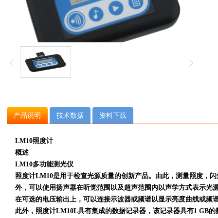
产品说明
技术数据
资料下载
LM10照度计
概述
LM10
多功能测光仪
照度计
LM10
是用于检查光源质量的创新产品。由此，测量照度，闪
外，可以使用扬声器在听觉范围以及超声范围内以声学方式表示光
在可选的电压输出上，可以连接示波器或频谱以显示亮度曲线或频
此外，照度计
LM10L
具有集成的数据记录器，该记录器具有
1 GB
的