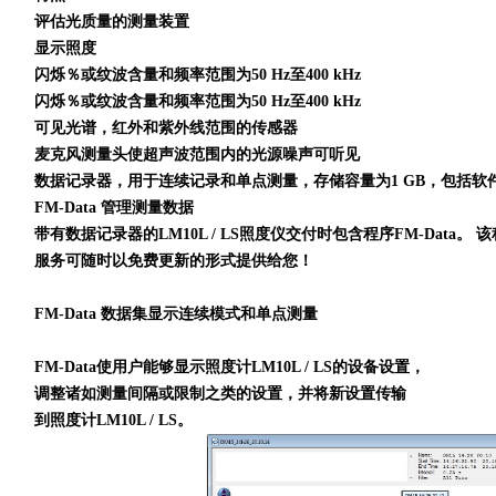
评估光质量的测量装置
显示照度
闪烁％或纹波含量和频率范围为
50 Hz
至
400 kHz
闪烁％或纹波含量和频率范围为
50 Hz
至
400 kHz
可见光谱，红外和紫外线范围的传感器
麦克风测量头使超声波范围内的光源噪声可听见
数据记录器，用于连续记录和单点测量，存储容量为
1 GB
，包括软
FM-Data
管理测量数据
带有数据记录器的
LM10L / LS
照度仪交付时包含程序
FM-Data
。 
服务可随时以免费更新的形式提供给您！
FM-Data
数据集显示连续模式和单点测量
FM-Data
使用户能够显示照度计
LM10L / LS
的设备设置，
调整诸如测量间隔或限制之类的设置，并将新设置传输
到照度计
LM10L / LS
。