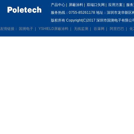
产品中心
|
屏蔽涂料
|
双端口矢网
|
应用方案
|
服务
服务热线：0755-85261178 地址：深圳市龙华新
版权所有 Copyright(C)2017 深圳市国测电子有限公司
友情链接：
国测电子
|
YSHIELD屏蔽涂料
|
无线监测
|
谷瀑网
|
阿里巴巴
|
化