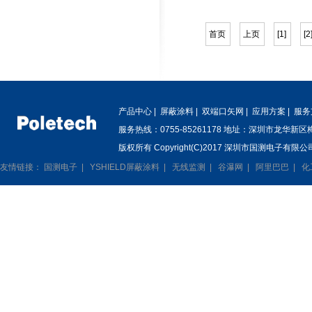
首页
上页
[1]
[2
产品中心
|
屏蔽涂料
|
双端口矢网
|
应用方案
|
服务
服务热线：0755-85261178 地址：深圳市龙华新
版权所有 Copyright(C)2017 深圳市国测电子有限公司
友情链接：
国测电子
|
YSHIELD屏蔽涂料
|
无线监测
|
谷瀑网
|
阿里巴巴
|
化