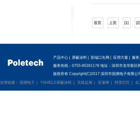
首页
上页
[1]
[2
产品中心
|
屏蔽涂料
|
双端口矢网
|
应用方案
|
服务
服务热线：0755-85261178 地址：深圳市龙华新
版权所有 Copyright(C)2017 深圳市国测电子有限公司
友情链接：
国测电子
|
YSHIELD屏蔽涂料
|
无线监测
|
谷瀑网
|
阿里巴巴
|
化