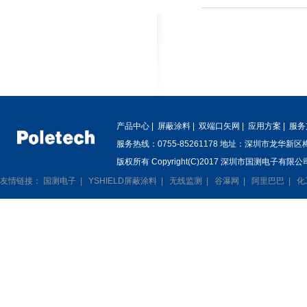
产品中心
|
屏蔽涂料
|
双端口矢网
|
应用方案
|
服务
服务热线：0755-85261178 地址：深圳市龙华新
版权所有 Copyright(C)2017 深圳市国测电子有限公司
友情链接：
国测电子
|
YSHIELD屏蔽涂料
|
无线监测
|
谷瀑网
|
阿里巴巴
|
化