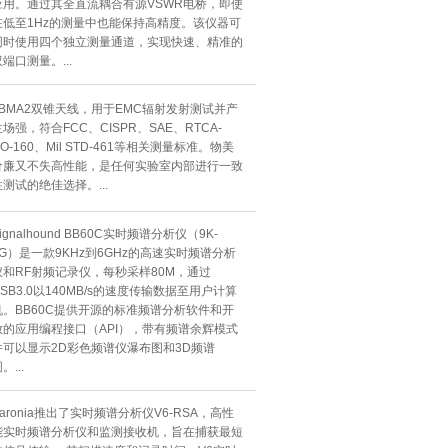
应用。通过其全直流耦合有源VSWR电桥，即使
在低至1Hz的测量中也能保持高精度。该仪器可
同时使用四个独立测量通道，实现快速、精准的
端口测量。...
TBMA2双锥天线，用于EMC辐射发射测试并产
生场强，符合FCC、CISPR、SAE、RTCA-
O-160、Mil STD-461等相关测量标准。物美
价廉又不失高性能，是任何实验室内部进行一致
性测试的绝佳选择。...
ignalhound BB60C实时频谱分析仪（9K-
6G）是一款9KHz到6GHz的高速实时频谱分析
仪和RF射频记录仪，每秒采样80M，通过
USB3.0以140MB/s的速度传输数据至用户计算
机。BB60C提供开源的标准频谱分析软件和开
放的应用编程接口（API），带有频谱余辉模式
并可以显示2D彩色频谱仪瀑布图和3D频谱
。...
Aaronia推出了实时频谱分析仪V6-RSA，高性
能实时频谱分析仪和监测接收机，旨在捕获最短