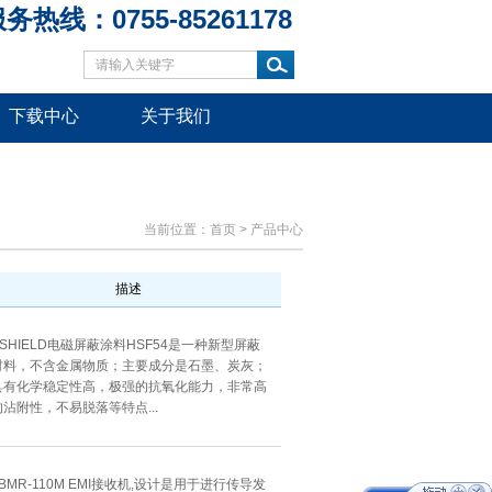
务热线：0755-85261178
下载中心
关于我们
当前位置：
首页
>
产品中心
描述
YSHIELD电磁屏蔽涂料HSF54是一种新型屏蔽
材料，不含金属物质；主要成分是石墨、炭灰；
具有化学稳定性高，极强的抗氧化能力，非常高
的沾附性，不易脱落等特点...
TBMR-110M EMI接收机,设计是用于进行传导发