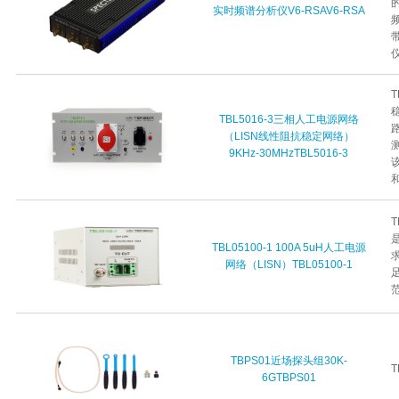
实时频谱分析仪V6-RSAV6-RSA
仪
稳
TBL5016-3三相人工电源网络
路
（LISN线性阻抗稳定网络）
测
9KHz-30MHzTBL5016-3
T
TBL05100-1 100A 5uH人工电源
求
网络（LISN）TBL05100-1
足
范
TBPS01近场探头组30K-
T
6GTBPS01