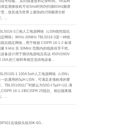
的信号传输。 其扫描速度和记录时间。V6实时
频谱监测接收机可在5ms时间内扫描6GHz频谱
带宽，使其成为世界上最快的USB频谱分析
。...
TBL5016-3三相人工电源网络（LISN线性阻抗
定网络）9KHz-30MHz TBL5016-3是一种线
阻抗稳定网络，用于根据 CISPR 16-1-2 标准
量 9 kHz 至 30MHz 范围内的线路传导干扰。
该设备设计用于测试电源电压高达 450V/260V
和 16A 的三相和单相交流供电设备...
BL05100-1 100A 5uH人工电源网络（LISN）
是一款通用的5µH LISN，可满足多项标准的要
。TBL05100出厂时默认为50Ω // 5µH+1Ω, 满
CISPR 16-1-2和CISPR 25阻抗、相位隔离规
。...
BPS01近场探头组30K-6G...