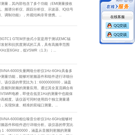
射测量，其内部包含了多个功能（EMI测量接收
机、频谱分析仪、跟踪分析仪、示波器、IQ信号
在线客服
源、调制功能），外观结构非常便携。...
TBGTC1 GTEM开放式小室是用于测试EMC辐
射发射和抗扰度测试的工具，具有高频率范围
KHz至6GHz，低VSWR（1.3）；...
BVNA-6000矢量网络分析仪1Hz-6GHz具备多
种测量功能，能够对射频器件和组件进行详细分
。该仪器的带宽比为 1 : 6000000000，涵盖
从音频到射频的测量应用。通过其全直流耦合有
源VSWR电桥，即使在低至1Hz的测量中也能保
持高精度。该仪器可同时使用四个独立测量通
道，实现快速、精准的双端口测量。...
BVNA-6000相位噪音分析仪1Hz-6GHz能够对
射频器件和组件进行详细分析。该仪器的带宽比
 1 : 6000000000，涵盖从音频到射频的测量